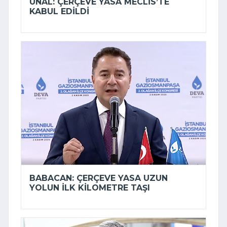
ÜNAL: ÇERÇEVE YASA MECLIS’TE
KABUL EDILDI
BABACAN: ÇERÇEVE YASA UZUN
YOLUN ILK KILOMETRE TAŞI