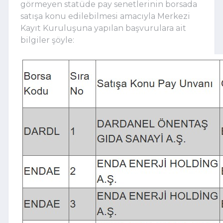
görmeyen statüde pay senetlerinin borsada
satışa konu edilebilmesi amacıyla Merkezi
Kayıt Kuruluşuna yapılan başvurulara ait
bilgiler şöyle: