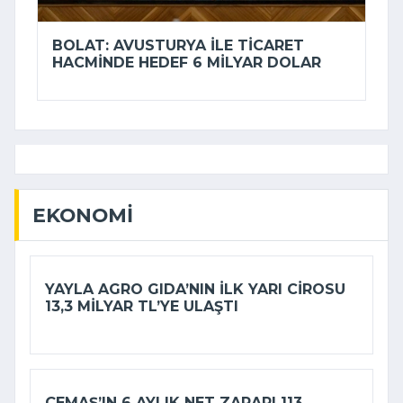
BOLAT: AVUSTURYA ILE TICARET
HACMINDE HEDEF 6 MILYAR DOLAR
EKONOMI
YAYLA AGRO GIDA’NIN ILK YARI CIROSU
13,3 MILYAR TL’YE ULAŞTI
ÇEMAŞ’IN 6 AYLIK NET ZARARI 113