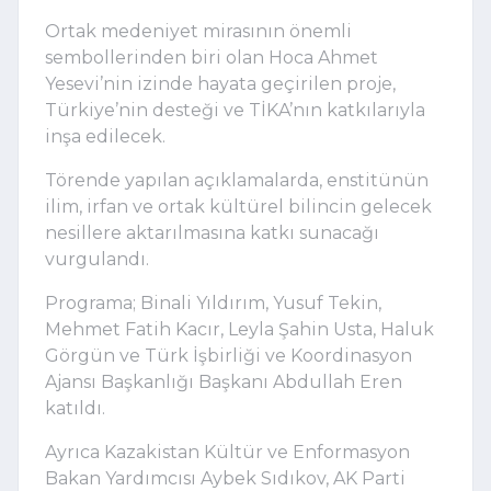
Ortak medeniyet mirasının önemli
sembollerinden biri olan
Hoca Ahmet
Yesevi
’nin izinde hayata geçirilen proje,
Türkiye’nin desteği ve TİKA’nın katkılarıyla
inşa edilecek.
Törende yapılan açıklamalarda, enstitünün
ilim, irfan ve ortak kültürel bilincin gelecek
nesillere aktarılmasına katkı sunacağı
vurgulandı.
Programa;
Binali Yıldırım
,
Yusuf Tekin
,
Mehmet Fatih Kacır
,
Leyla Şahin Usta
,
Haluk
Görgün
ve
Türk İşbirliği ve Koordinasyon
Ajansı Başkanlığı
Başkanı
Abdullah Eren
katıldı.
Ayrıca Kazakistan Kültür ve Enformasyon
Bakan Yardımcısı
Aybek Sıdıkov
, AK Parti