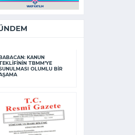
ÜNDEM
BABACAN: KANUN
TEKLIFININ TBMM'YE
SUNULMASI OLUMLU BIR
AŞAMA