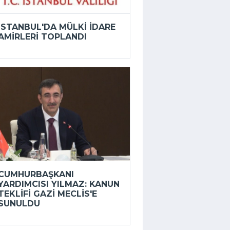
İSTANBUL'DA MÜLKI IDARE
AMIRLERI TOPLANDI
CUMHURBAŞKANI
YARDIMCISI YILMAZ: KANUN
TEKLIFI GAZI MECLIS'E
SUNULDU