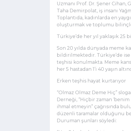
Uzmanı Prof. Dr. Şener Cihan,
Taha Demirpolat, iş insanı Yağm
Toplantıda, kadınlarda en yayg
oluşturmak ve toplumu bilinçle
Türkiye’de her yıl yaklaşık 25 b
Son 20 yılda dünyada meme kans
bildirilmektedir. Türkiye’de is
teşhisi konulmakta. Meme kanse
her 5 hastadan 1’i 40 yaşın altın
Erken teşhis hayat kurtarıyor
“Olmaz Olmaz Deme Hiç” slogan
Derneği, “Hiçbir zaman ‘benim 
ihmal etmeyin” çağrısında bul
düzenli taramalar olduğunu be
Duruman şunları söyledi: