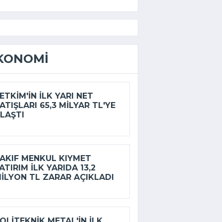
KONOMI
ETKIM'IN ILK YARI NET
ATIŞLARI 65,3 MILYAR TL'YE
LAŞTI
AKIF MENKUL KIYMET
ATIRIM ILK YARIDA 13,2
ILYON TL ZARAR AÇIKLADI
OLITEKNIK METAL'IN ILK