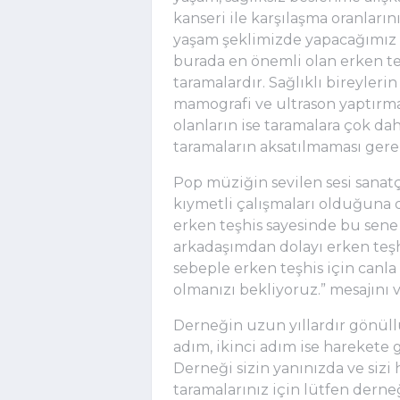
kanseri ile karşılaşma oranları
yaşam şeklimizde yapacağımız de
burada en önemli olan erken te
taramalardır. Sağlıklı bireylerin
mamografi ve ultrason yaptırma
olanların ise taramalara çok dah
taramaların aksatılmaması gerekt
Pop müziğin sevilen sesi sanat
kıymetli çalışmaları olduğuna 
erken teşhis sayesinde bu sen
arkadaşımdan dolayı erken teş
sebeple erken teşhis için canl
olmanızı bekliyoruz.” mesajını v
Derneğin uzun yıllardır gönüll
adım, ikinci adım ise harekete
Derneği sizin yanınızda ve sizi
taramalarınız için lütfen der