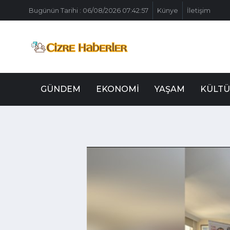
Bugünün Tarihi : 06/08/2026 07:42:57
Künye
İletişim
GÜNDEM
EKONOMI
YAŞAM
KÜLTÜ