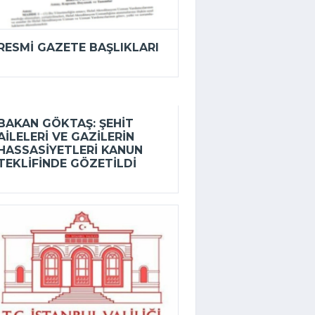
RESMI GAZETE BAŞLIKLARI
BAKAN GÖKTAŞ: ŞEHIT
AILELERI VE GAZILERIN
HASSASIYETLERI KANUN
TEKLIFINDE GÖZETILDI