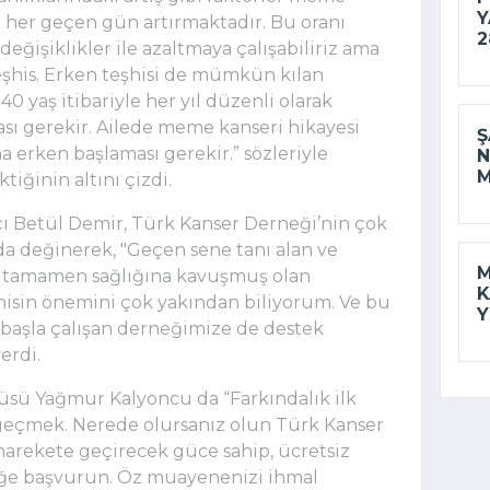
Y
nı her geçen gün artırmaktadır. Bu oranı
2
ğişiklikler ile azaltmaya çalışabiliriz ama
şhis. Erken teşhisi de mümkün kılan
 40 yaş itibariyle her yıl düzenli olarak
sı gerekir. Ailede meme kanseri hikayesi
Ş
a erken başlaması gerekir.” sözleriyle
N
M
iğinin altını çizdi.
çı Betül Demir, Türk Kanser Derneği’nin çok
da değinerek, "Geçen sene tanı alan ve
M
e tamamen sağlığına kavuşmuş olan
K
hisin önemini çok yakından biliyorum. Ve bu
Y
a başla çalışan derneğimize de destek
erdi.
üsü Yağmur Kalyoncu da “Farkındalık ilk
 geçmek. Nerede olursanız olun Türk Kanser
 harekete geçirecek güce sahip, ücretsiz
neğe başvurun. Öz muayenenizi ihmal