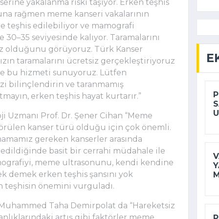
erine yakalanma riski taşıyor. Erken teşhis
una rağmen meme kanseri vakalarının
e teşhis edilebiliyor ve mamografi
e 30–35 seviyesinde kalıyor. Taramalarını
ız olduğunu görüyoruz. Türk Kanser
E
zın taramalarını ücretsiz gerçekleştiriyoruz
nde bu hizmeti sunuyoruz. Lütfen
nizi bilinçlendirin ve taranmamış
P
mayın, erken teşhis hayat kurtarır.”
S
U
oji Uzmanı Prof. Dr. Şener Cihan “Meme
görülen kanser türü olduğu için çok önemli.
amamız gereken kanserler arasında
edildiğinde basit bir cerrahi müdahale ile
V
mografiyi, meme ultrasonunu, kendi kendine
Y
 demek erken teşhis şansını yok
M
 teşhisin önemini vurguladı.
. Muhammed Taha Demirpolat da “Hareketsiz
anlıklarındaki artış gibi faktörler meme
P