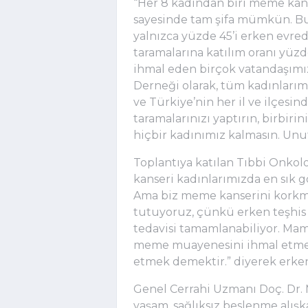
“Her 8 kadından biri meme kans
sayesinde tam şifa mümkün. B
yalnızca yüzde 45’i erken evred
taramalarına katılım oranı yüzd
ihmal eden birçok vatandaşım
Derneği olarak, tüm kadınlarımı
ve Türkiye’nin her il ve ilçesi
taramalarınızı yaptırın, birbiri
hiçbir kadınımız kalmasın. Unut
Toplantıya katılan Tıbbi Onkol
kanseri kadınlarımızda en sık 
Ama biz meme kanserini korkm
tutuyoruz, çünkü erken teşhis 
tedavisi tamamlanabiliyor. Ma
meme muayenesini ihmal etmek
etmek demektir.” diyerek erken
Genel Cerrahi Uzmanı Doç. Dr
yaşam, sağlıksız beslenme alışk