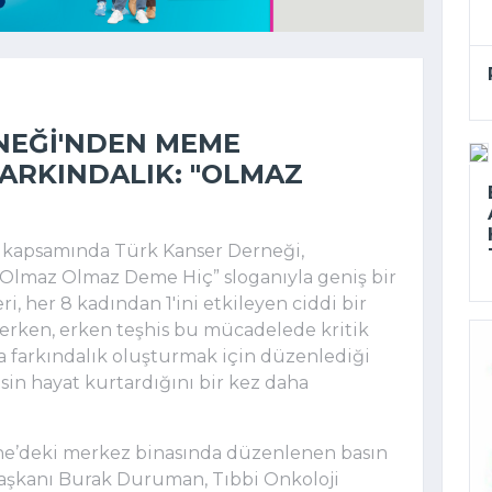
NEĞI'NDEN MEME
FARKINDALIK: "OLMAZ
” kapsamında Türk Kanser Derneği,
 “Olmaz Olmaz Deme Hiç” sloganıyla geniş bir
, her 8 kadından 1'ini etkileyen ciddi bir
kerken, erken teşhis bu mücadelede kritik
 farkındalık oluşturmak için düzenlediği
isin hayat kurtardığını bir kez daha
ne’deki merkez binasında düzenlenen basın
Başkanı Burak Duruman, Tıbbi Onkoloji