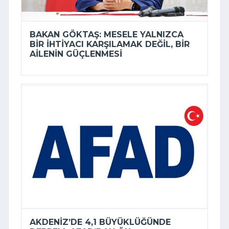
BAKAN GÖKTAŞ: MESELE YALNIZCA
BIR IHTIYACI KARŞILAMAK DEĞIL, BIR
AILENIN GÜÇLENMESI
AKDENIZ’DE 4,1 BÜYÜKLÜĞÜNDE