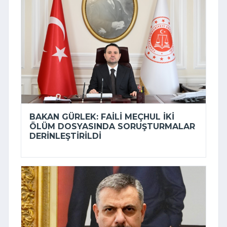
BAKAN GÜRLEK: FAILI MEÇHUL IKI
ÖLÜM DOSYASINDA SORUŞTURMALAR
DERINLEŞTIRILDI