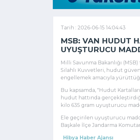
Tarih : 2026-06-15 14:04:43
MSB: VAN HUDUT H
UYUŞTURUCU MADD
Milli Savunma Bakanlığı (MSB) 
Silahlı Kuvvetleri, hudut güvenl
engellemek amacıyla yürüttüğü 
Bu kapsamda, "Hudut Kartalları" 
hudut hattında gerçekleştirdiğ
kilo 635 gram uyuşturucu madde
Ele geçirilen uyuşturucu madde
Başkale İlçe Jandarma Komutanlı
Hibya Haber Ajansı