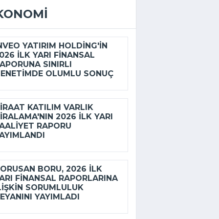
KONOMI
NVEO YATIRIM HOLDING'IN
026 ILK YARI FINANSAL
APORUNA SINIRLI
ENETIMDE OLUMLU SONUÇ
IRAAT KATILIM VARLIK
IRALAMA'NIN 2026 ILK YARI
AALIYET RAPORU
AYIMLANDI
ORUSAN BORU, 2026 ILK
ARI FINANSAL RAPORLARINA
LIŞKIN SORUMLULUK
EYANINI YAYIMLADI