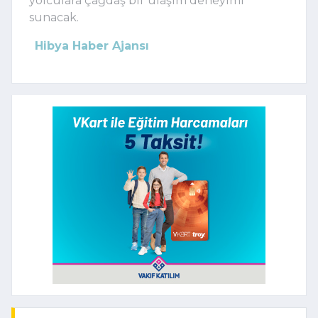
yolculara çağdaş bir ulaşım deneyimi
sunacak.
Hibya Haber Ajansı