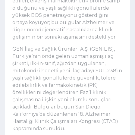
edilen, elverişli farmakokinetik profile sahip
olduğunu ve yaşlı sağlıklı gönüllülerde
yüksek BOS penetrasyonu gösterdiğini
ortaya koyuyor; bu bulgular Alzheimer ve
diğer nörodejeneratif hastalıklarda klinik
gelişimin bir sonraki aşamasını destekliyor.
GEN İlaç ve Sağlık Ürünleri A.Ş. (GENIL.IS),
Türkiye
’
nin önde gelen uzmanlaşmış ilaç
şirketi, ilk-in-sınıf, ağızdan uygulanan,
mitokondri hedefli yeni ilaç adayı SUL-238
’
in
yaşlı sağlıklı gönüllülerde güvenlik, tolere
edilebilirlik ve farmakokinetik (PK)
özelliklerini değerlendiren Faz 1 klinik
çalışmasına ilişkin yeni olumlu sonuçları
açıkladı. Bulgular bugün San Diego,
Kaliforniya
’
da düzenlenen 18. Alzheimer
Hastalığı Klinik Çalışmaları Kongresi (CTAD)
kapsamında sunuldu.