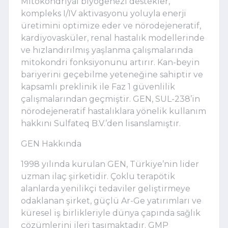
Mitokondriyal biyogenezi destekler,
kompleks I/IV aktivasyonu yoluyla enerji
üretimini optimize eder ve nörodejeneratif,
kardiyovasküler, renal hastalık modellerinde
ve hızlandırılmış yaşlanma çalışmalarında
mitokondri fonksiyonunu artırır. Kan-beyin
bariyerini geçebilme yeteneğine sahiptir ve
kapsamlı preklinik ile Faz 1 güvenlilik
çalışmalarından geçmiştir. GEN, SUL-238
’
in
nörodejeneratif hastalıklara yönelik kullanım
hakkını Sulfateq B.V.
’
den lisanslamıştır.
GEN Hakkında
1998 yılında kurulan GEN, Türkiye
’
nin lider
uzman ilaç şirketidir. Çoklu terapötik
alanlarda yenilikçi tedaviler geliştirmeye
odaklanan şirket, güçlü Ar-Ge yatırımları ve
küresel iş birlikleriyle dünya çapında sağlık
çözümlerini ileri taşımaktadır. GMP