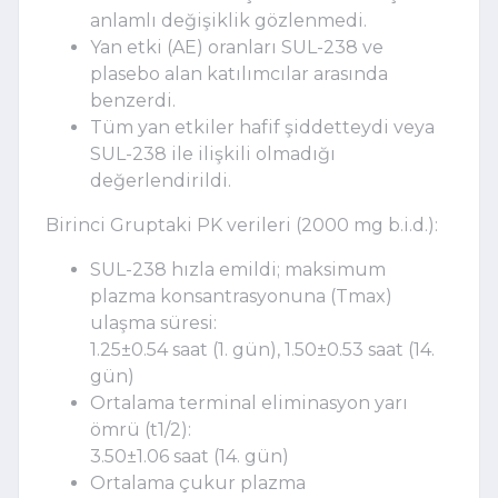
anlamlı değişiklik gözlenmedi.
Yan etki (AE) oranları SUL-238 ve
plasebo alan katılımcılar arasında
benzerdi.
Tüm yan etkiler hafif şiddetteydi veya
SUL-238 ile ilişkili olmadığı
değerlendirildi.
Birinci Gruptaki PK verileri (2000 mg b.i.d.):
SUL-238 hızla emildi; maksimum
plazma konsantrasyonuna (Tmax)
ulaşma süresi:
1.25
±
0.54 saat (1. gün), 1.50
±
0.53 saat (14.
gün)
Ortalama terminal eliminasyon yarı
ömrü (t1/2):
3.50
±
1.06 saat (14. gün)
Ortalama çukur plazma