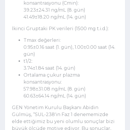
konsantrasyonu (Cmin):
39.23
±
24.31 ng/mL (8. gün)
41.49
±
18.20 ng/mL (14. gün)
İkinci Gruptaki PK verileri (1500 mg t.i.d.):
Tmax değerleri:
0.95
±
0.16 saat (1. gün), 1.00
±
0.00 saat (14.
gün)
t1/2:
3.74
±
1.84 saat (14. gün)
Ortalama çukur plazma
konsantrasyonu:
57.98
±
31.08 ng/mL (8. gün)
60.63
±
64.14 ng/mL (14. gün)
GEN Yönetim Kurulu Başkanı Abidin
Gülmüş, “SUL-238'in Faz 1 denememizde
elde ettiğimiz bu yeni olumlu sonuçlar bizi
büyük ölçüde motive ediyor. Bu sonuçlar,