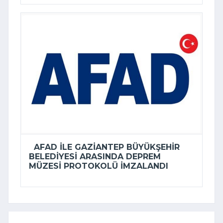
AFAD ILE GAZIANTEP BÜYÜKŞEHIR
BELEDIYESI ARASINDA DEPREM
MÜZESI PROTOKOLÜ IMZALANDI