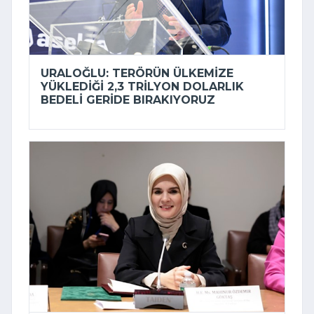
URALOĞLU: TERÖRÜN ÜLKEMIZE
YÜKLEDIĞI 2,3 TRILYON DOLARLIK
BEDELI GERIDE BIRAKIYORUZ