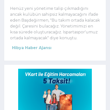
Henüz yeni yönetime talip çıkmadığını
ancak kulübün sahipsiz kalmayacağını ifade
eden Başdeğirmen, "Bu takım ortada kalacak
değil. Çaresini bulacağız. Yönetimimizi en
kısa sürede oluşturacağız. Ispartaspor'umuz
ortada kalmayacak" diye konuştu.
Hibya Haber Ajansı