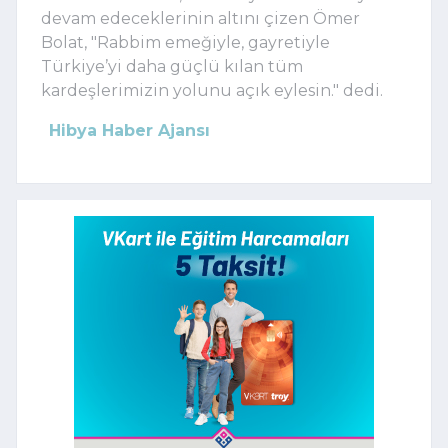
devam edeceklerinin altını çizen Ömer
Bolat, "Rabbim emeğiyle, gayretiyle
Türkiye’yi daha güçlü kılan tüm
kardeşlerimizin yolunu açık eylesin." dedi.
Hibya Haber Ajansı