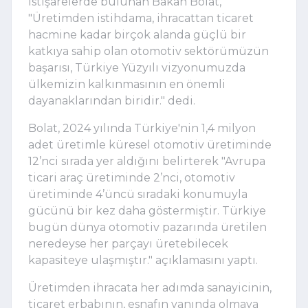
istişarelerde bulunan Bakan Bolat,
"Üretimden istihdama, ihracattan ticaret
hacmine kadar birçok alanda güçlü bir
katkıya sahip olan otomotiv sektörümüzün
başarısı, Türkiye Yüzyılı vizyonumuzda
ülkemizin kalkınmasının en önemli
dayanaklarından biridir." dedi.
Bolat, 2024 yılında Türkiye'nin 1,4 milyon
adet üretimle küresel otomotiv üretiminde
12’nci sırada yer aldığını belirterek "Avrupa
ticari araç üretiminde 2’nci, otomotiv
üretiminde 4’üncü sıradaki konumuyla
gücünü bir kez daha göstermiştir. Türkiye
bugün dünya otomotiv pazarında üretilen
neredeyse her parçayı üretebilecek
kapasiteye ulaşmıştır." açıklamasını yaptı.
Üretimden ihracata her adımda sanayicinin,
ticaret erbabının, esnafın yanında olmaya