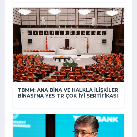
TBMM: ANA BINA VE HALKLA İLIŞKILER
BINASI'NA YES-TR ÇOK İYI SERTIFIKASI